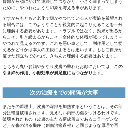
骨部から顎にかけて連続してつながり、小さく締まってしまう
ために、やつれたような印象を与える事があります。
ですからもともと老化で顔がやつれている人が実施を希望され
る場合には、このようなことが視覚的に起こりえることを十分
に理解する必要があります。トラブルではなく、効果が出るか
らこそ、引き締まるからこそ、全体的な体積が減ってしまう＝
やつれて見えるのです。これを悪い事として、副作用として捉
えるかどうかは本人の主観によるとは思います。もしご自身が
痩せた顔立ちであれば、きちんと理解する必要はあります。
もちろん丸いお顔やかなり皮膚の垂れたお顔においては、
この
引き締め作用、小顔効果が満足度にもつながり
ます。
次の治療までの間隔が大事
またその原理上、皮膚の深部を加熱するということは、その部
分は軽度破壊されます。見えない内部の傷をつけるわけです。
破壊されたもの（皮膚の主たる構成蛋白であるコラーゲンな
ど）が傷の治る機序（創傷治癒過程）と同じような原理で再