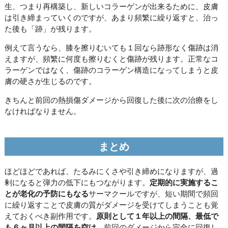
生、つまり再構築し、新しいコラーゲンが出来るために、皮膚
は引き締まっていくのですが、あまり頻繁に繰り返すと、治っ
た後も「跡」が残ります。
例えて言うなら、膝を擦りむいても１回なら跡形なく傷跡は消
えますが、頻繁に何度も擦りむくと傷跡が残ります。正常なコ
ラーゲンではなく、傷跡のコラーゲン構造になってしまうと皮
膚の硬さが生じるのです。
きちんと前回の熱損傷ダメージから回復した後に次の治療をし
なければなりません。
まとめ
ほどほどであれば、たるみにくさや引き締めになりますが、過
剰になると弾力の低下にもつながります。
定期的に実施するこ
とが老化の予防にもなる
サーマクールですが、短い期間で頻回
に繰り返すことで皮膚の質がダメージを受けてしまうことも覚
えておくべき副作用です。
原則として１年以上の間隔、最低で
も６ヶ月以上の間隔を空け
、前回のダメージから完全に回復し