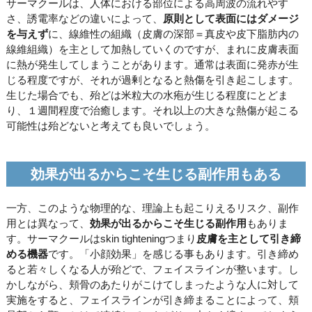
サーマクールは、人体における部位による高周波の流れやす
さ、誘電率などの違いによって、
原則として表面にはダメージ
を与えず
に、線維性の組織（皮膚の深部＝真皮や皮下脂肪内の
線維組織）を主として加熱していくのですが、まれに皮膚表面
に熱が発生してしまうことがあります。通常は表面に発赤が生
じる程度ですが、それが過剰となると熱傷を引き起こします。
生じた場合でも、殆どは米粒大の水疱が生じる程度にとどま
り、１週間程度で治癒します。それ以上の大きな熱傷が起こる
可能性は殆どないと考えても良いでしょう。
効果が出るからこそ生じる副作用もある
一方、このような物理的な、理論上も起こりえるリスク、副作
用とは異なって、
効果が出るからこそ生じる副作用
もありま
す。サーマクールはskin tighteningつまり
皮膚を主として引き締
める機器
です。「小顔効果」を感じる事もあります。引き締め
ると若々しくなる人が殆どで、フェイスラインが整います。し
かしながら、頬骨のあたりがこけてしまったような人に対して
実施をすると、フェイスラインが引き締まることによって、頬